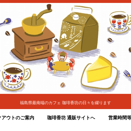
福島県最南端のカフェ 珈琲香坊の日々を綴ります
クアウトのご案内
珈琲香坊 通販サイトへ
営業時間等