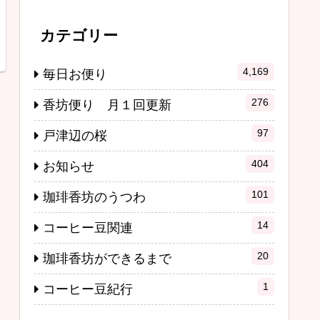
カテゴリー
4,169
毎日お便り
276
香坊便り 月１回更新
97
戸津辺の桜
404
お知らせ
101
珈琲香坊のうつわ
14
コーヒー豆関連
20
珈琲香坊ができるまで
1
コーヒー豆紀行