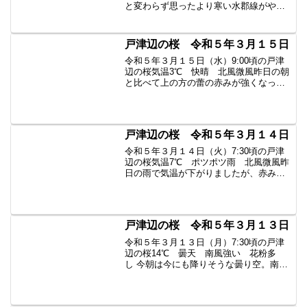
と変わらず思ったより寒い水郡線がやっ
てきました桜とのコラボも間近#戸津辺の
桜 #福島 #矢祭 #矢祭げんきプロジェクト
#空ネット #珈琲香坊 #福島 #矢祭
戸津辺の桜 令和５年３月１５日
令和５年３月１５日（水）9:00頃の戸津
辺の桜気温3℃ 快晴 北風微風昨日の朝
と比べて上の方の蕾の赤みが強くなった
って、開きかけ始めたようです。この写
真↓ここからの三枚は下段
戸津辺の桜 令和５年３月１４日
令和５年３月１４日（火）7:30頃の戸津
辺の桜気温7℃ ポツポツ雨 北風微風昨
日の雨で気温が下がりましたが、赤みは
桜の木全体の蕾に広がってきています。
戸津辺の桜 令和５年３月１３日
令和５年３月１３日（月）7:30頃の戸津
辺の桜14℃ 曇天 南風強い 花粉多
し 今朝は今にも降りそうな曇り空。南風
が強く、枝が大揺れ、カメラのピントも
あわず散々でした。花粉も多く、くしゃ
み連発の中の一枚です。（言い訳が多