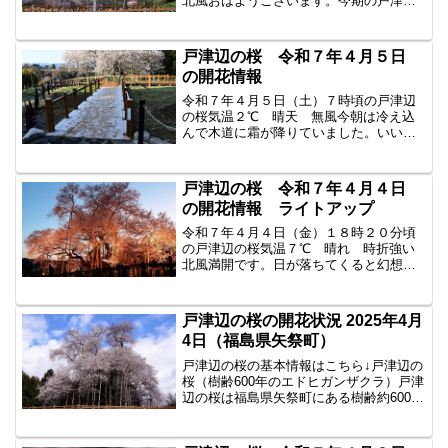
北風おはようございます。今期の戸津辺
の桜のご紹介は終了とさせて戴きます。
今年は昨年にも増して大勢のお客様がい
らっしゃったようです。夜のライトアッ
戸津辺の桜 令和７年４月５日
プも好評のようでした。１...
の開花情報
令和７年４月５日（土）７時頃の戸津辺
の桜気温２℃ 晴天 無風今朝は冷え込
んで木道に霜が降りていました。いいお
天気で朝７時に既に大勢のお客様がいら
っしゃっていました。今日は混雑すると
思われます。時間に余裕を持ってお越し
戸津辺の桜 令和７年４月４日
下さい。福島県東白川郡矢...
の開花情報 ライトアップ
令和７年４月４日（金）１８時２０分頃
の戸津辺の桜気温７℃ 晴れ 時折強い
北風満開です。日が落ちてくると幻想的
な雰囲気になります。ひっきりなしにお
花見のお客さんがいらっしゃっていまし
た。駐車場に入る車の渋滞が起きていま
戸津辺の桜の開花状況 2025年4月
した。ライトアップは４月...
4日（福島県矢祭町）
戸津辺の桜の基本情報はこちら↓戸津辺の
桜（樹齢600年のエドヒガンザクラ）戸津
辺の桜は福島県矢祭町にある樹齢約600年
のエドヒガンザクラで、県内でも春を告
げる一本桜として知られています。2025
年4月4日9時30分頃の戸津辺の桜です。気