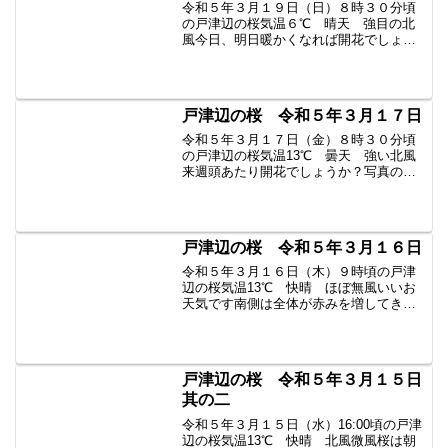
令和５年３月１９日（日）８時３０分頃
の戸津辺の桜気温６℃ 晴天 強目の北
風今日、明日暖かくなれば開花でしょう
か？過去の戸津辺の桜はこちらから
戸津辺の桜 令和５年３月１７日
令和５年３月１７日（金）８時３０分頃
の戸津辺の桜気温13℃ 曇天 強い北風
来週頭あたり開花でしょうか？写真の水
郡線は画面上に向かって列車が走ってい
ます。列車が走り去っていくのが撮影で
きます。８：３６amくらいです。過去の
戸津辺の桜はこちらか...
戸津辺の桜 令和５年３月１６日
令和５年３月１６日（木）９時頃の戸津
辺の桜気温13℃ 快晴 ほぼ無風いいお
天気です南側は全体が赤みを増してきま
した。あと数日で咲きそうです。過去の
戸津辺の桜はこちらから
戸津辺の桜 令和５年３月１５日
其の二
令和５年３月１５日（水）16:00頃の戸津
辺の桜気温13℃ 快晴 北風微風桜は朝