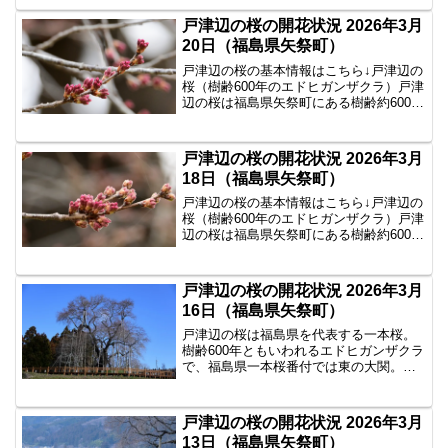
のとして知られています。2026年3月22
日の戸津辺の桜の様子2026年3月22日 7...
戸津辺の桜の開花状況 2026年3月
20日（福島県矢祭町）
戸津辺の桜の基本情報はこちら↓戸津辺の
桜（樹齢600年のエドヒガンザクラ）戸津
辺の桜は福島県矢祭町にある樹齢約600年
のエドヒガンザクラで、県内でも春を告
げる一本桜として知られています。2026
年3月20日の戸津辺の桜の様子2026年3月
戸津辺の桜の開花状況 2026年3月
2...
18日（福島県矢祭町）
戸津辺の桜の基本情報はこちら↓戸津辺の
桜（樹齢600年のエドヒガンザクラ）戸津
辺の桜は福島県矢祭町にある樹齢約600年
のエドヒガンザクラで、県内でも春を告
げる一本桜として知られています。2026
年3月18日の戸津辺の桜の様子2026年3月
戸津辺の桜の開花状況 2026年3月
1...
16日（福島県矢祭町）
戸津辺の桜は福島県を代表する一本桜。
樹齢600年ともいわれるエドヒガンザクラ
で、福島県一本桜番付では東の大関。見
頃や場所、観光情報を紹介します。
戸津辺の桜の開花状況 2026年3月
13日（福島県矢祭町）