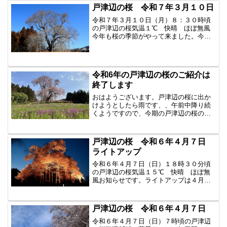
戸津辺の桜 令和７年３月１０日
令和７年３月１０日（月）８：３０時頃
の戸津辺の桜気温１℃ 快晴 ほぼ無風
今年も桜の季節がやって来ました。今日
から戸津辺の桜の様子を見に行こうと思
います。樹齢６００年のエドヒガンザク
ラです。東北の春告げ桜としても有名で
す。福島県東白川郡矢祭町...
令和6年の戸津辺の桜のご紹介は
終了します
おはようございます。戸津辺の桜に出か
けようとしたら雨です、、午前中降り続
くようですので、今期の戸津辺の桜のご
紹介は終了とさせて戴きます。今年は木
道が整備され、夜間のライトアップも行
われました。関係者の皆さんに感謝申し
戸津辺の桜 令和６年４月７日
上げます。戸津辺の桜のご...
ライトアップ
令和６年４月７日（日）１８時３０分頃
の戸津辺の桜気温１５℃ 快晴 ほぼ無
風お知らせです。ライトアップは４月１
０日（水）２０時まで延長になりまし
た。たくさんの見物の方々がいらっしゃ
っていました。小さなお子さん連れのご
戸津辺の桜 令和６年４月７日
家族多数。大風が吹かないの...
令和６年４月７日（日）７時頃の戸津辺