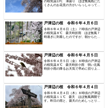
の桜気温13℃ 薄曇り ほぼ無風既にた
くさんのお花見の方がいらっしゃってい
ました。県外ナンバー多めの駐車場で
す。久々の晴れの朝です。気温がグング
ン上がって来ました。桜は白くなり、そ
ろそろ散り始めるようです...
戸津辺の桜 令和６年４月６日
令和６年４月６日（土）７時頃の戸津辺
の桜気温８℃ 曇天時折雨 ほぼ無風７
時過ぎに到着したのですが、朝からたく
さんのお花見の方達がいらっしゃってい
ました。県外ナンバーの車も多数。ご来
桜ありがとうございます。満開の桜を愛
でてください。桜の花はだ...
戸津辺の桜 令和６年４月５日
令和６年４月５日（金）８時頃の戸津辺
の桜気温８℃ 曇天時折小雨 弱い北風
時折小雨の降るお天気で早めに切り上げ
ました。これからの時間帯は雨の予報は
ありません。昨日に比べ気温がぐっと下
がりました。たくさんの小鳥が桜をつい
ばんでいました。メジロで...
戸津辺の桜 令和６年４月４日
令和６年４月４日（木）８時頃の戸津辺
の桜気温１１℃ 曇天 ほぼ無風満開で
す。昨日の雨と、曇天のためしっとりと
した桜を観ることができます。最初に咲