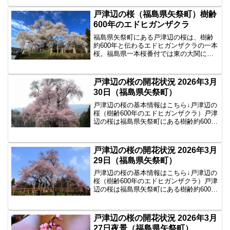
げる一本桜として知られています。2026
年4月1日の戸津辺の桜の様子2026年4月1
戸津辺の桜（福島県矢祭町）樹齢
日...
600年のエドヒガンザクラ
福島県矢祭町にある戸津辺の桜は、樹齢
約600年と伝わるエドヒガンザクラの一本
桜。福島県一本桜番付では東の大関に選
ばれる名桜です。見頃やアクセス、見ど
ころを紹介します。
戸津辺の桜の開花状況 2026年3月
30日（福島県矢祭町）
戸津辺の桜の基本情報はこちら↓戸津辺の
桜（樹齢600年のエドヒガンザクラ）戸津
辺の桜は福島県矢祭町にある樹齢約600年
のエドヒガンザクラで、県内でも春を告
げる一本桜として知られています。2026
年3月30日の戸津辺の桜の様子2026年3月
戸津辺の桜の開花状況 2026年3月
3...
29日（福島県矢祭町）
戸津辺の桜の基本情報はこちら↓戸津辺の
桜（樹齢600年のエドヒガンザクラ）戸津
辺の桜は福島県矢祭町にある樹齢約600年
のエドヒガンザクラで、県内でも春を告
げる一本桜として知られています。2026
年3月29日の戸津辺の桜の様子2026年3月
戸津辺の桜の開花状況 2026年3月
2...
27日夜景（福島県矢祭町）