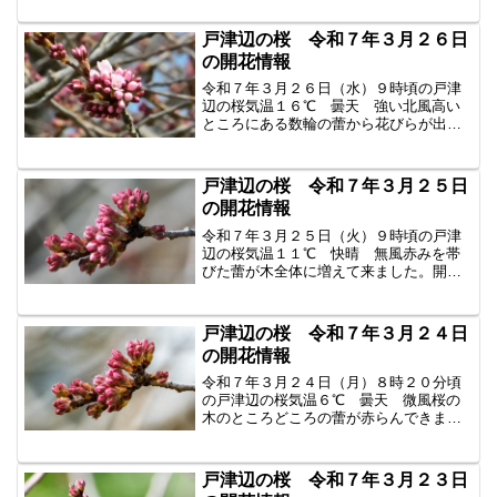
ょう。皆様のお越しをお待ちしていま
す。 昨年から始まったライトアップが今
戸津辺の桜 令和７年３月２６日
年も行われます。ライトア...
の開花情報
令和７年３月２６日（水）９時頃の戸津
辺の桜気温１６℃ 曇天 強い北風高い
ところにある数輪の蕾から花びらが出よ
うとしています。今日の午後開花するか
もしれません。風が強くて私の腕ではピ
ントが合いません。 昨年から始まったラ
戸津辺の桜 令和７年３月２５日
イトアップが今年も行わ...
の開花情報
令和７年３月２５日（火）９時頃の戸津
辺の桜気温１１℃ 快晴 無風赤みを帯
びた蕾が木全体に増えて来ました。開花
が始まると満開まであっという間かもし
れません。今日は気温が上がります。明
日が楽しみです。昨年から始まったライ
戸津辺の桜 令和７年３月２４日
トアップが今年も行われま...
の開花情報
令和７年３月２４日（月）８時２０分頃
の戸津辺の桜気温６℃ 曇天 微風桜の
木のところどころの蕾が赤らんできまし
た。開花はこれからのお天気次第です
ね。これからの一週間は目が離せませ
ん。明日の朝が楽しみです。猫ちゃんが
戸津辺の桜 令和７年３月２３日
桜を眺めていました。昨年から...