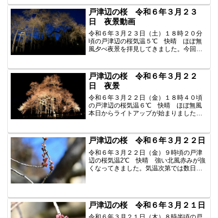
ースピードが遅いため拡大...
戸津辺の桜 令和６年３月２３
日 夜景動画
令和６年３月２３日（土）１８時２０分
頃の戸津辺の桜気温５℃ 快晴 ほぼ無
風夕べ夜景を拝見してきました。今回は
動画でご紹介です。真っ暗で木道が映っ
ていないところがあります。まだ咲いて
いませんがライトが当たると咲いている
戸津辺の桜 令和６年３月２２
かのようです。Xからのリ...
日 夜景
令和６年３月２２日（金）１８時４０頃
の戸津辺の桜気温６℃ 快晴 ほぼ無風
本日からライトアップが始まりました。
昼間とは全く違う顔を見る事が出来ま
す。初日はライトの位置や角度の調整が
行われました。皆さん寒い中お疲れさま
戸津辺の桜 令和６年３月２２日
でした。まだ開花していない...
令和６年３月２２日（金）９時頃の戸津
辺の桜気温2℃ 快晴 強い北風赤みが強
くなってきました。気温次第では数日中
に開花すると思います。本日からライト
アップが開始されます。工事の方が照明
の用意をされていました。この桜は個人
の持ち物です。ご厚意で...
戸津辺の桜 令和６年３月２１日
令和６年３月２１日（木）８時半頃の戸