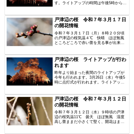
す。ライトアップの時間は午後5時から午
後8時まで期間は4月8日頃までの予定で
す。3月26日（水）午後5時に点灯式が行
われます。過去の戸津辺の桜はこちらか
戸津辺の桜 令和７年３月１７日
ら2025年...
の開花情報
令和７年３月１７日（月）８時２０分頃
の戸津辺の桜気温４℃ 快晴 ほぼ無風
ところどころで赤い蕾を見る事が出来る
ようになりました。過去の戸津辺の桜は
こちらから
戸津辺の桜 ライトアップが行わ
れます
昨年より始まった夜間のライトアップが
今年も行われます。3月26日（水）午後5
時に点灯式が行われます。ライトアップ
の時間は午後5時から午後8時まで期間は4
月8日頃までの予定。写真は昨年の様子で
す。過去の戸津辺の桜はこちらから詳し
戸津辺の桜 令和７年３月１２日
くは矢祭町役場...
の開花情報
令和７年３月１２日（水）９時頃の戸津
辺の桜気温11℃ 曇天 ほぼ無風 湿度
高し蕾ままだ小さくて堅く、開花はまだ
先のようです。 過去の戸津辺の桜はこち
らから