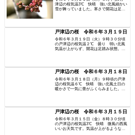
津辺の桜気温3℃ 快晴 強い北風細かい
雪が舞っていました。寒さで開花は足踏
み状態ですが、膨らみは大きくなってき
ました。明日からライトアップが行われ
ます。マナーを守ってご来桜ください。
ライトアップについて詳...
戸津辺の桜 令和６年３月１９日
令和６年３月１９日（火）９時３０分頃
の戸津辺の桜気温２℃ 曇り 弱い北風
気温が上がらず、開花は足踏み状態。明
日は午前中雨、最高気温は１０℃の予報
です。開花をもう少し待ちましょう。 過
去の戸津辺の桜はこちらから
戸津辺の桜 令和６年３月１８日
令和６年３月１８日（月）９時頃の戸津
辺の桜気温６℃ 快晴 強い北風土日の
暖かさで一気に蕾がふくらみました。全
体的に色づいてきました。作業している
造園の方によると、「明後日の水曜日く
らいに開花するのではないか？」とおっ
しゃっていました。 過去...
戸津辺の桜 令和６年３月１５日
令和６年３月１５日（金）８時３０分頃
の戸津辺の桜気温3℃ 快晴 微風の西風
いいお天気です。気温が上がるようなの
で、開花が促されるでしょう。蕾がふく