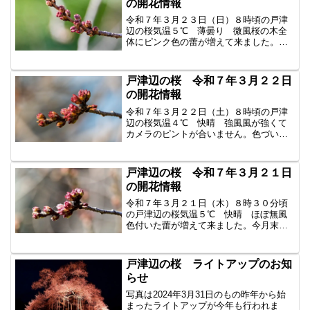
の開花情報
令和７年３月２３日（日）８時頃の戸津
辺の桜気温５℃ 薄曇り 微風桜の木全
体にピンク色の蕾が増えて来ました。昨
年から始まったライトアップが今年も行
われます。ライトアップの時間は午後5時
から午後8時まで期間は4月8日頃までの予
戸津辺の桜 令和７年３月２２日
定です。3月26日...
の開花情報
令和７年３月２２日（土）８時頃の戸津
辺の桜気温４℃ 快晴 強風風が強くて
カメラのピントが合いません。色づいた
蕾が桜全体に増えて来ました。開花は間
近でしょうか？昨年から始まったライト
アップが今年も行われます。ライトアッ
戸津辺の桜 令和７年３月２１日
プの時間は午後5時から午...
の開花情報
令和７年３月２１日（木）８時３０分頃
の戸津辺の桜気温５℃ 快晴 ほぼ無風
色付いた蕾が増えて来ました。今月末頃
の開花でしょうか？ 昨年から始まったラ
イトアップが今年も行われます。ライト
アップの時間は午後5時から午後8時まで
戸津辺の桜 ライトアップのお知
期間は4月8日頃まで...
らせ
写真は2024年3月31日のもの昨年から始
まったライトアップが今年も行われま