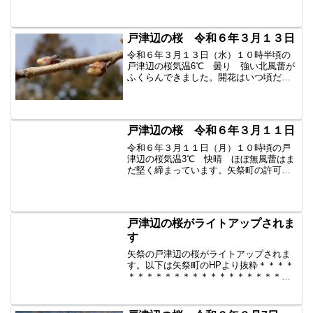
らんできましたが、開花はまだ先のよ
う。木道も完成しました。今朝はまだ通
れませんでした。お楽し...
戸津辺の桜 令和６年３月１３日
令和６年３月１３日（水）１０時半頃の
戸津辺の桜気温6℃ 曇り 強い北風蕾が
ふくらんできました。開花はいつ頃だと
思いますか？昨年は3月20日でした。二枚
目の写真は去年の今日の様子です。やは
り去年より少し遅い開花でしょうか？木
道の工事は明日頃ま...
戸津辺の桜 令和６年３月１１日
令和６年３月１１日（月）１０時頃の戸
津辺の桜気温3℃ 快晴 ほぼ無風蕾はま
だ堅く締まっています。矢祭町の許可を
得て、工事中の木道を歩かせてもらいま
した。まだ完成していないので、靴を脱
いで歩きました。ケヤキでできているそ
うです。今回は編集時間...
戸津辺の桜がライトアップされま
す
矢祭の戸津辺の桜がライトアップされま
す。以下は矢祭町のHPより抜粋＊＊＊＊
＊＊＊＊＊＊＊＊＊＊＊＊＊＊＊＊＊期
間：3月22日（金）から3月31日（日）時
間：日没～20時木道の整備も行われ、新
たな「戸津辺の桜」をお楽しみくださ