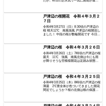
たが、昨日のお天気で一気に開花が進ん
だようです福島テレビさんが取材にいら
っしゃっていました矢祭の桜情報はこち
ら主に戸津辺の桜です。↓↓↓↓↓↓
戸津辺の桜開花 令和４年３月２
７日
令和4年3月27日（日）8:30頃の戸津辺の
桜 晴天12℃ 南風強風 戸津辺の桜開花し
ました！ 中段の桜が数輪開花です 今日は
気温が上がるそうなので、これからたく
さん開花するかもしれませんね 東北の春
告げ桜 楽しんでください
戸津辺の桜 令和４年３月２６日
令和4年3月26日（土）7時頃の戸津辺の桜
曇天 11℃ 強風 南風北側は今にも雨
が降りそうな空模様開花は足踏み状態今
日から警備員さんが配置されていまし
た。戸津辺の桜から水郡線を望む令和3年
3月26日の様子昨年の今頃は満開でした
戸津辺の桜 令和４年３月２５日
令和4年3月25日（木）8時頃の戸津辺の桜
薄曇 2℃蕾全体が色づいてきました開花
間近でしょうか？桜の北側は根の保護の
ため、当分立ち入り禁止になるそうで
す。カメラマンさん達マナーを守って喧
嘩せず愛でて下さいね。#戸津辺の桜 #福
島 #矢祭 #...
戸津辺の桜 令和４年３月２４日