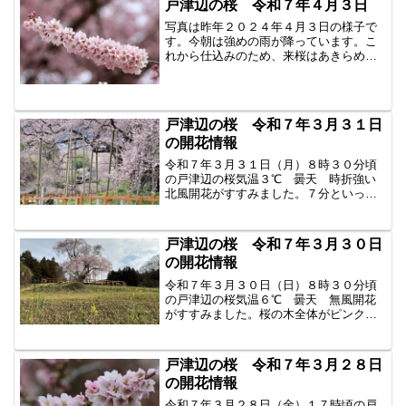
戸津辺の桜 令和７年４月３日
温1...
写真は昨年２０２４年４月３日の様子で
す。今朝は強めの雨が降っています。こ
れから仕込みのため、来桜はあきらめま
した。このところ雨が多くて残念です。
４月は雨続きでまだ一度も行けていませ
ん。きっとこんな感じで咲いているので
しょう。皆さんの投稿を見...
戸津辺の桜 令和７年３月３１日
の開花情報
令和７年３月３１日（月）８時３０分頃
の戸津辺の桜気温３℃ 曇天 時折強い
北風開花がすすみました。７分といった
ところです。てっぺんがまだ咲きませ
ん。蕾はあるように見えますので、もう
すぐでしょうか？お日様が出るともっと
戸津辺の桜 令和７年３月３０日
映えるのですが残念です。明...
の開花情報
令和７年３月３０日（日）８時３０分頃
の戸津辺の桜気温６℃ 曇天 無風開花
がすすみました。桜の木全体がピンク色
に染まっています。五分咲きといったと
ころでしょうか？とってもきれいです。
今日はイベントが行われます。皆様のお
戸津辺の桜 令和７年３月２８日
越しをお待ちしています。...
の開花情報
令和７年３月２８日（金）１７時頃の戸