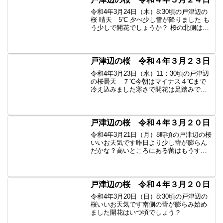
令和4年3月24日（木）8:30頃の戸津辺の
桜 晴天 5℃ 夕べ少し雪が降りました も
う少しで開花でしょうか？ 桜の北側は根
の保護のため、当分立ち入り禁止になる
そうです
戸津辺の桜 令和４年３月２３日
令和4年3月23日（水）11：30頃の戸津辺
の桜曇天 ７℃今朝はマイナス４℃まで
冷え込みました寒さで開花は足踏みです
あと２日くらいでしょうか？#戸津辺の桜
#福島 #矢祭 #矢祭げんきプロジェクト #
空ネット
戸津辺の桜 令和４年３月２０日
令和4年3月21日（月）8時頃の戸津辺の桜
いいお天気です昨日より少し蕾が膨らん
だかな？高いところにある蕾はもうすこ
し膨らんでいますがスマホでは撮せませ
んでした明日はまた冷え込むようです今
年は開花が遅いかもしれませんね
戸津辺の桜 令和４年３月２０日
令和4年3月20日（日）8:30頃の戸津辺の
桜いいお天気です南側の蕾が膨らみ始め
ました開花はいつ頃でしょう？