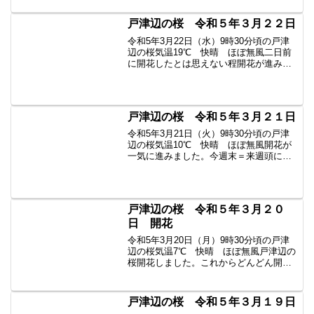
出てきそうです。写真を撮る方お早め
に。皆様のお越しを...
戸津辺の桜 令和５年３月２２日
令和5年3月22日（水）9時30分頃の戸津
辺の桜気温19℃ 快晴 ほぼ無風二日前
に開花したとは思えない程開花が進みま
した。北側や頂上付近まできれいに咲い
ています。写真を撮る方お早めに。皆様
のお越しをお待ちしています。 過去の戸
津辺の桜はこ...
戸津辺の桜 令和５年３月２１日
令和5年3月21日（火）9時30分頃の戸津
辺の桜気温10℃ 快晴 ほぼ無風開花が
一気に進みました。今週末＝来週頭に見
頃を迎えるかも？皆様のお越しをお待ち
しています。 過去の戸津辺の桜はこちら
から
戸津辺の桜 令和５年３月２０
日 開花
令和5年3月20日（月）9時30分頃の戸津
辺の桜気温7℃ 快晴 ほぼ無風戸津辺の
桜開花しました。これからどんどん開花
が進みます。マナーを守って愛でてくだ
さい。皆様のお越しをお待ちしていま
す。 過去の戸津辺の桜はこちらから
戸津辺の桜 令和５年３月１９日