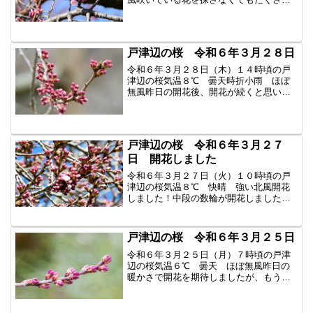
の花を見つけられるようになりました。
今日明日の気温の上昇で一気に開花がす
すみそうです。桜の木全体がピンク色に
なって来ました。上部の枝...
戸津辺の桜 令和６年３月２８日
令和６年３月２８日（木）１４時頃の戸
津辺の桜気温８℃ 曇天時折小雨 ほぼ
無風昨日の開花後、開花が続くと思いま
したが、気温も下がり、開花が足踏み状
態です。全体的に赤みが増しましたの
で、気温が上がれば一気に全体が開花す
るかもしれません。今年の桜...
戸津辺の桜 令和６年３月２７
日 開花しました
令和６年３月２７日（火）１０時頃の戸
津辺の桜気温８℃ 快晴 強い北風開花
しました！中段の数輪が開花しました。
約一週間遅れでした。これから気温が上
がって更に開花すると思います。花まで
が遠く、私のレンズではこれが限界で
戸津辺の桜 令和６年３月２５日
す。開花が進めば下の方も賑...
令和６年３月２５日（月）７時頃の戸津
辺の桜気温６℃ 曇天 ほぼ無風昨日の
暖かさで開花を期待しましたが、もう少
し先のようです。全体的に蕾がふくらん
できました。明日は雨、最高気温は８℃
の予報です。太陽が出てこず、シャッタ