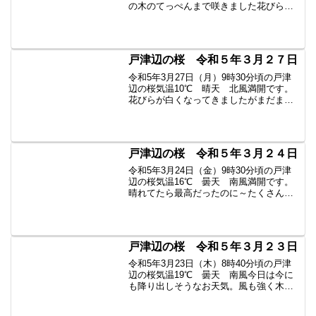
の木のてっぺんまで咲きました花びらが
白くなってきましたがまだまだ楽しめま
す。皆様のお越しをお待ちしています。
マナーを守ってお楽しみください。過去
の戸津辺の桜はこ...
戸津辺の桜 令和５年３月２７日
令和5年3月27日（月）9時30分頃の戸津
辺の桜気温10℃ 晴天 北風満開です。
花びらが白くなってきましたがまだまだ
楽しめます。たくさんの方がいらっしゃ
っていました。皆様のお越しをお待ちし
ています。過去の戸津辺の桜はこちらか
ら
戸津辺の桜 令和５年３月２４日
令和5年3月24日（金）9時30分頃の戸津
辺の桜気温16℃ 曇天 南風満開です。
晴れてたら最高だったのに～たくさんの
方がいらっしゃっていました。皆様のお
越しをお待ちしています。過去の戸津辺
の桜はこちらから
戸津辺の桜 令和５年３月２３日
令和5年3月23日（木）8時40分頃の戸津
辺の桜気温19℃ 曇天 南風今日は今に
も降り出しそうなお天気。風も強く木々
が揺れています。ピンク色だった花びら
が早くも白くなり始めました。散る花も