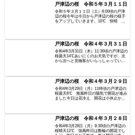
い）＊露出をいじりま...
戸津辺の桜 令和５年３月１１日
令和５年３月１１日（土）8:00頃の戸津
辺の桜今年は今日から戸津辺の桜の様子
をアップしていきます。10℃ 快晴 花
粉多し
戸津辺の桜 令和４年３月３１日
令和4年3月31日（木）11:30頃の戸津辺の
桜曇天14℃あいにくのお天気ですが、次
から次へと見物客がいらっしゃっていま
したご夫婦の記念撮影をお手伝いしまし
た全体は五分咲きくらい、北側も咲いて
きましたが根の保護のため立ち入り禁止
明日は最高気...
戸津辺の桜 令和４年３月２９日
令和4年3月29日（月）11時頃の戸津辺の
桜曇天8℃ 無風昨日の陽気で開花が進み
ました今日は花冷え 開花は小休止かな
たくさんの方がいらっしゃっていました
戸津辺の桜 令和４年３月２８日
令和4年3月28日（月）9:30頃の戸津辺の
桜晴天12℃ 強風昨日は数輪の開花でし