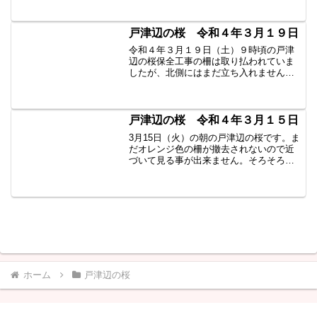
戸津辺の桜 令和４年３月１９日
令和４年３月１９日（土）９時頃の戸津
辺の桜保全工事の柵は取り払われていま
したが、北側にはまだ立ち入れません。
昨年は１８日に開花でしたが、このとこ
ろの冷え込みで今年はまだ咲いていませ
ん。まもなく開花と思われます。楽しみ
です。
戸津辺の桜 令和４年３月１５日
3月15日（火）の朝の戸津辺の桜です。ま
だオレンジ色の柵が撤去されないので近
づいて見る事が出来ません。そろそろ取
れるのかな？ 今朝の戸津辺の桜は迫力が
ありました。 楽しみです。
ホーム
戸津辺の桜