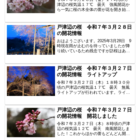
津辺の桜気温１７℃ 曇天 強風開花か
ら一気に桜の木全体の蕾が花を開き始め
ました。４分咲きといったところです。
土曜日はあいにくの雨模様です。日曜日
にはもっと咲いていることでしょう。福
戸津辺の桜 令和７年３月２８日
島県東白川郡矢祭町大字中...
の開花情報
おはようございます。2025年3月28日 9
時現在雨が止むのを待っていましたが降
り続いているため残念ですが訪桜はあき
らめましたまた明日写真は昨夜の様子で
すライトアップされた桜と水郡線の列車
を撮ろうと思って構えましたが難しいで
戸津辺の桜 令和７年３月２７日
すね#空ネット ...
の開花情報 ライトアップ
令和７年３月２７日（木）１８時３０分
頃の戸津辺の桜気温１７℃ 曇天 無風
ライトアップが行われています。ライト
アップの時間は午後5時から午後8時まで
期間は4月8日頃までの予定です。まだ満
開ではありませんが、ライトが当たると
戸津辺の桜 令和７年３月２７日
咲いているように見え...
の開花情報 開花しました
令和７年３月２７日（木）８時頃の戸津
辺の桜気温１２℃ 曇天 南風開花しま
した！これからほかの蕾もどんどん開花
が始まります。来週には満開になるでし