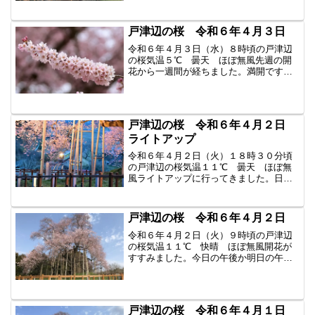
いた枝では花が白くなり散り始めたとこ
ろも出てきました。昨日、一昨日と駐車
場へ道が渋滞が起きたよう...
戸津辺の桜 令和６年４月３日
令和６年４月３日（水）８時頃の戸津辺
の桜気温５℃ 曇天 ほぼ無風先週の開
花から一週間が経ちました。満開です。
花びらがだんだんと白くなってきまし
た。早いところではそろそろ散り始める
かもしれません。桜の見頃は人それぞれ
で、咲き始め、５分、満開、...
戸津辺の桜 令和６年４月２日
ライトアップ
令和６年４月２日（火）１８時３０分頃
の戸津辺の桜気温１１℃ 曇天 ほぼ無
風ライトアップに行ってきました。日中
は暖かくても日が沈むと一気に気温が下
がります。満開のライトアップは格別に
きれいです。たくさんの方が見物に訪れ
戸津辺の桜 令和６年４月２日
ていらっしゃいました。桜...
令和６年４月２日（火）９時頃の戸津辺
の桜気温１１℃ 快晴 ほぼ無風開花が
すすみました。今日の午後か明日の午前
中には満開になるのではないでしょう
か？たくさんの観光客がいらっしゃって
いました。テレビ局も数社お見かけしま
した。賑やかです。皆様のお...
戸津辺の桜 令和６年４月１日