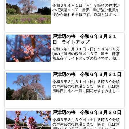
令和６年４月１日（月）８時頃の戸津辺
の桜気温１１℃ 曇天 時折強い北風午
後から晴れる予報です。昨朝とは比べも
のにならないほど開花がすすみました。
満開まではもう一息。ピンク色の花びら
が白くなると散り始めです。ピンク色の
桜が好きな方はお早めにご...
戸津辺の桜 令和６年３月３１
日 ライトアップ
令和６年３月３１日（日）１８時３０分
頃の戸津辺の桜気温１３℃ 曇天 ほぼ
無風夜間ライトアップの様子です。朝か
ら気温が上がり、一気に開花がすすみま
した。５分咲といったところでしょう
か？たくさんの見学者が訪れていまし
戸津辺の桜 令和６年３月３１日
た。明日の気温次第でますます...
令和６年３月３１日（日）８時３０分頃
の戸津辺の桜気温１１℃ 快晴 ほぼ無
風昨日に比べ一気に開花がすすみまし
た。今日は日差しがあり、気温も上がる
ので開花がすすみますね。過去の戸津辺
の桜はこちらから
戸津辺の桜 令和６年３月３０日
令和６年３月３０日（土）８時３０分頃
の戸津辺の桜気温１０℃ 快晴 ほぼ無
風咲いている花を探さなくてもたくさん