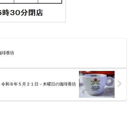
珈琲香坊
令和８年５月２１日－木曜日の珈琲香坊