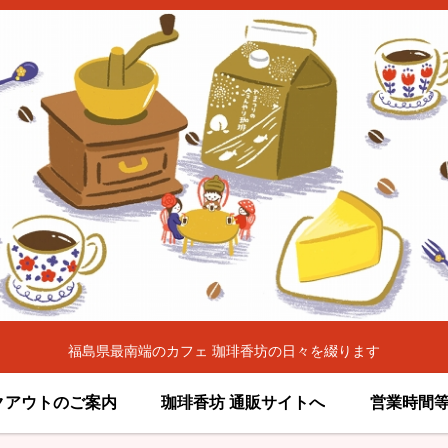
福島県最南端のカフェ 珈琲香坊の日々を綴ります
クアウトのご案内
珈琲香坊 通販サイトへ
営業時間等