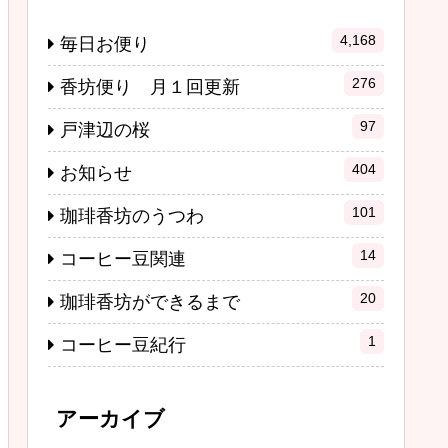
4,168
毎日お便り
276
香坊便り 月１回更新
97
戸津辺の桜
404
お知らせ
101
珈琲香坊のうつわ
14
コーヒー豆関連
20
珈琲香坊ができるまで
1
コーヒー豆紀行
アーカイブ