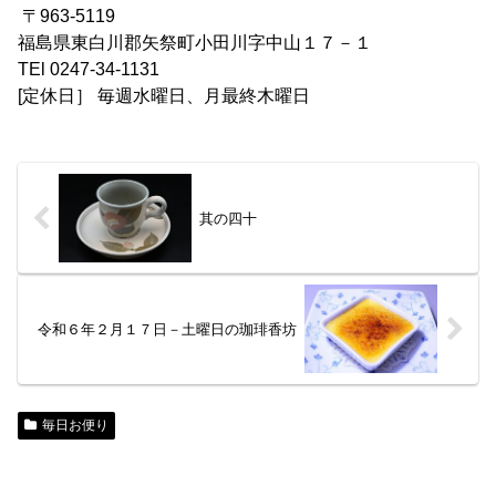
〒963-5119
福島県東白川郡矢祭町小田川字中山１７－１
TEl 0247-34-1131
[定休日］ 毎週水曜日、月最終木曜日
其の四十
令和６年２月１７日－土曜日の珈琲香坊
毎日お便り