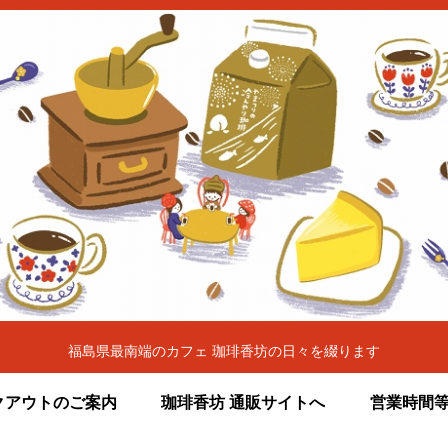
福島県最南端のカフェ 珈琲香坊の日々を綴ります
クアウトのご案内
珈琲香坊 通販サイトへ
営業時間等