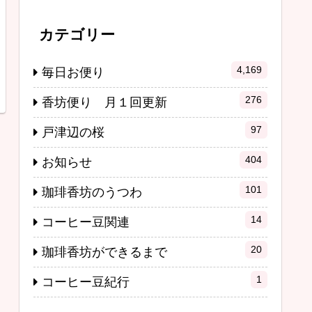
カテゴリー
4,169
毎日お便り
276
香坊便り 月１回更新
97
戸津辺の桜
404
お知らせ
101
珈琲香坊のうつわ
14
コーヒー豆関連
20
珈琲香坊ができるまで
1
コーヒー豆紀行