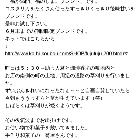
「福が満開、福のしま。ブレンド」です。
コスタリカをたくさん使ったすっきりくっきり後味甘いを
ブレンドです。
是非お試し下さい。
６月末までの期間限定ブレンドです。
ネットではこちらから
↓
http://www.ko-hi-koubou.com/SHOP/fujufuju-200.html
昨日は５：３０～助っ人君と珈琲香坊の敷地内と
お店の南側の町の土地、周辺の道路の草刈りを行いまし
た。
ずいぶんきれいになったなぁ～～と自画自賛していたら
今朝もううっすらと草が生えています（笑）
しばらくは草刈りが続くようです。
その後筑波までお出掛けです。
お使い物で和菓子を戴いてきました。
手作り和菓子の 翁屋さんです。