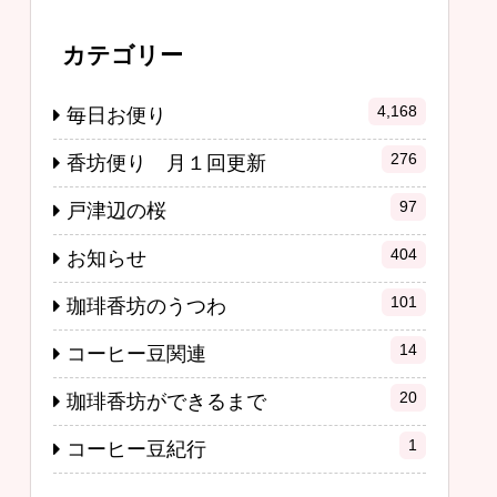
カテゴリー
4,168
毎日お便り
276
香坊便り 月１回更新
97
戸津辺の桜
404
お知らせ
101
珈琲香坊のうつわ
14
コーヒー豆関連
20
珈琲香坊ができるまで
1
コーヒー豆紀行