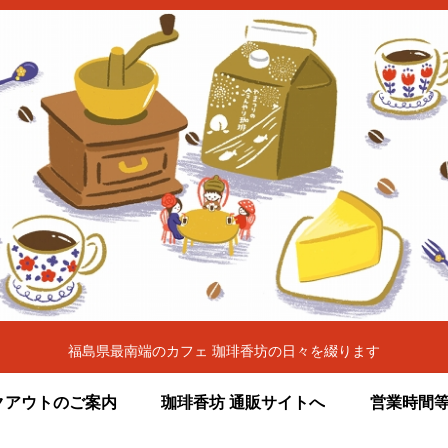
福島県最南端のカフェ 珈琲香坊の日々を綴ります
クアウトのご案内
珈琲香坊 通販サイトへ
営業時間等