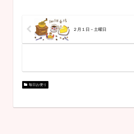
２月１日－土曜日
毎日お便り