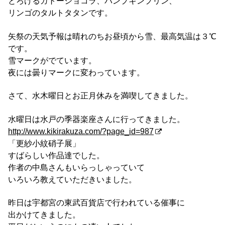
とろけるガトーショコラ、パンプキンプリン、
リンゴのタルトタタンです。
矢祭の天気予報は晴れのちお昼頃から雪、最高気温は３℃
です。
雪マークがでています。
夜には曇りマークに変わっています。
さて、水木曜日とお正月休みを満喫してきました。
水曜日は水戸の季器楽座さんに行ってきました。
http://www.kikirakuza.com/?page_id=987
「更紗小紋硝子展」
すばらしい作品達でした。
作者の中島さんもいらっしゃっていて
いろいろ教えていただきいました。
昨日は宇都宮の東武百貨店で行われている催事に
出かけてきました。