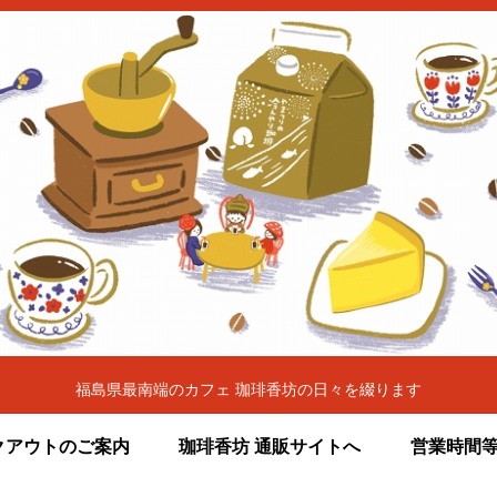
福島県最南端のカフェ 珈琲香坊の日々を綴ります
クアウトのご案内
珈琲香坊 通販サイトへ
営業時間等