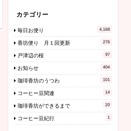
カテゴリー
4,168
毎日お便り
276
香坊便り 月１回更新
97
戸津辺の桜
404
お知らせ
101
珈琲香坊のうつわ
14
コーヒー豆関連
20
珈琲香坊ができるまで
1
コーヒー豆紀行