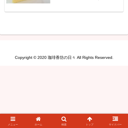
ずきのムースです。矢祭の天気予報は曇
り、最高気温は２４℃、明日は強い雨、
最高気温は１７℃の予報です。明日は強
い雨と天気予報に表示され...
Copyright © 2020 珈琲香坊の日々 All Rights Reserved.
メニュー
ホーム
検索
トップ
サイドバー