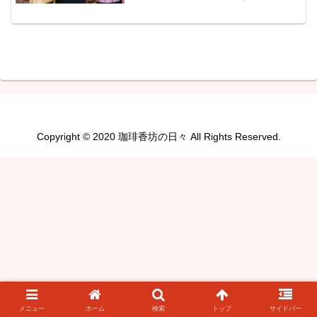
ンゴのタルトタタン、ラズベリーのケー
キです。矢祭の天気予報は晴れ、最高気
温は８℃、明日は晴れのち曇り、最高気
温は８℃の予報です。昨日...
Copyright © 2020 珈琲香坊の日々 All Rights Reserved.
メニュー
ホーム
検索
トップ
サイドバー