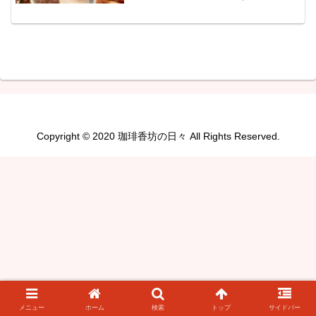
ずきのムースです。矢祭の天気予報は晴
れ時々曇り、最高気温は３２℃、明日は
晴れ時々曇り、最高気温は３２℃の予報
です。今日から３０℃越え...
Copyright © 2020 珈琲香坊の日々 All Rights Reserved.
メニュー
ホーム
検索
トップ
サイドバー