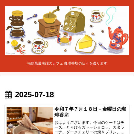
福島県最南端のカフェ 珈琲香坊の日々を綴ります
2025-07-18
令和７年７月１８日－金曜日の珈
琲香坊
おはようございます。今日のケーキはチ
ーズ、とろけるガトーショコラ、カタラ
ーナ、ダークチェリーの焼きプリン、あ