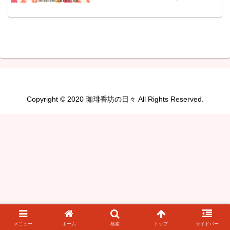
ンゴのタルトタタンラズベリーのケーキ
です。矢祭の天気予報は曇り、最高気温
は１０℃、明日は曇りのち晴れ、最高気
温は１１℃の予報です。今...
Copyright © 2020 珈琲香坊の日々 All Rights Reserved.
メニュー
ホーム
検索
トップ
サイドバー