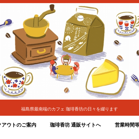
福島県最南端のカフェ 珈琲香坊の日々を綴ります
クアウトのご案内
珈琲香坊 通販サイトへ
営業時間等