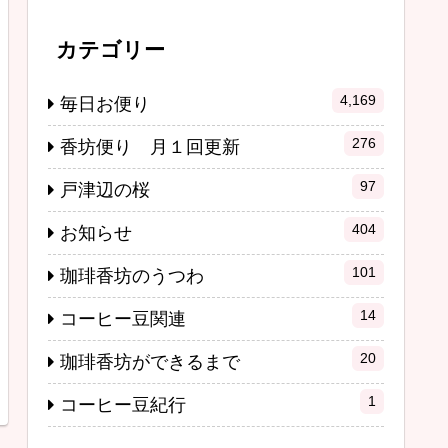
カテゴリー
4,169
毎日お便り
276
香坊便り 月１回更新
97
戸津辺の桜
404
お知らせ
101
珈琲香坊のうつわ
14
コーヒー豆関連
20
珈琲香坊ができるまで
1
コーヒー豆紀行