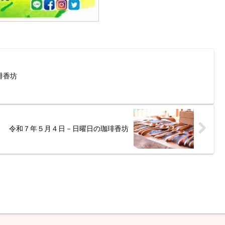
琲香坊
令和７年５月４日－日曜日の珈琲香坊