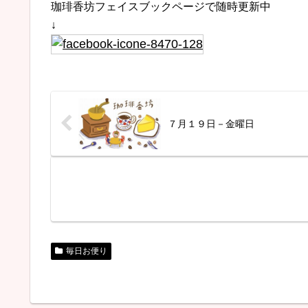
珈琲香坊フェイスブックページで随時更新中
↓
７月１９日－金曜日
毎日お便り