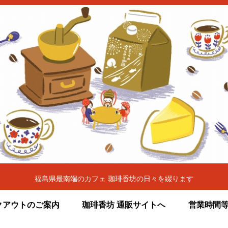
福島県最南端のカフェ 珈琲香坊の日々を綴ります
クアウトのご案内
珈琲香坊 通販サイトへ
営業時間等