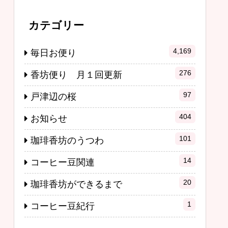
カテゴリー
4,169
毎日お便り
276
香坊便り 月１回更新
97
戸津辺の桜
404
お知らせ
101
珈琲香坊のうつわ
14
コーヒー豆関連
20
珈琲香坊ができるまで
1
コーヒー豆紀行