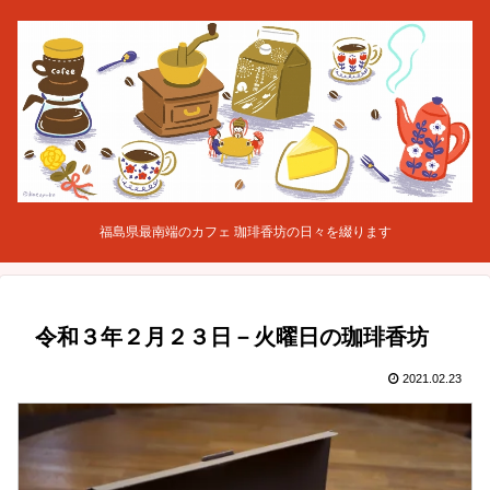
福島県最南端のカフェ 珈琲香坊の日々を綴ります
令和３年２月２３日－火曜日の珈琲香坊
2021.02.23