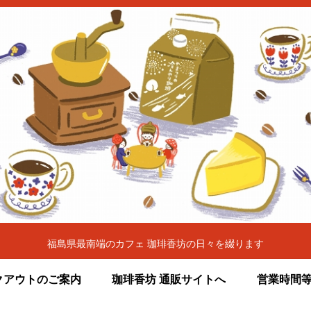
福島県最南端のカフェ 珈琲香坊の日々を綴ります
クアウトのご案内
珈琲香坊 通販サイトへ
営業時間等