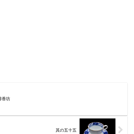
？
琲香坊
其の五十五