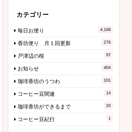
カテゴリー
4,168
毎日お便り
276
香坊便り 月１回更新
97
戸津辺の桜
404
お知らせ
101
珈琲香坊のうつわ
14
コーヒー豆関連
20
珈琲香坊ができるまで
1
コーヒー豆紀行