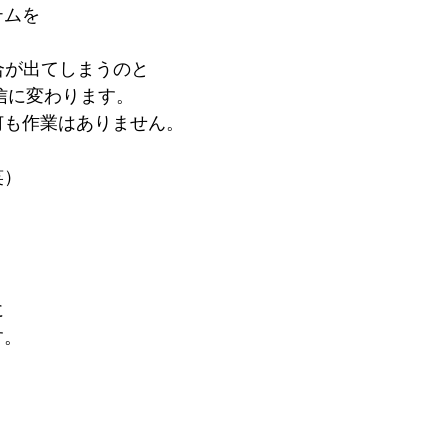
テムを
具合が出てしまうのと
送信に変わります。
何も作業はありません。
笑）
。
に
す。
。