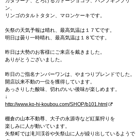
カタラーナ、とろけるガトーショコラ、パンプキンプリ
ン、
リンゴのタルトタタン、マロンケーキです。
矢祭の天気予報は晴れ、最高気温は１７℃です。
明日は曇り一時晴れ、最高気温は１８℃です。
昨日は大勢のお客様にご来店を戴きました。
ありがとうございました。
昨日のご指名ナンバーワンは、やまつりブレンドでした。
開店以来不動の一位を獲得しています。
あっさりした酸味、切れのいい後味が楽しめます。
↓
http://www.ko-hi-koubou.com/SHOP/b101.html
棚倉の山本不動尊、大子の永源寺など紅葉狩りを
楽しみに人が動いています。
矢祭町では滝川渓谷や矢祭山に人が繰り出しているようで