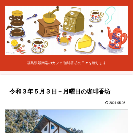
福島県最南端のカフェ 珈琲香坊の日々を綴ります
令和３年５月３日－月曜日の珈琲香坊
2021.05.03