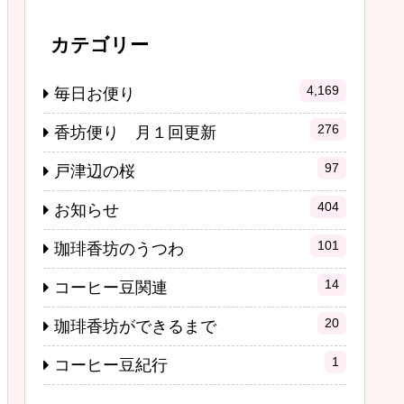
カテゴリー
4,169
毎日お便り
276
香坊便り 月１回更新
97
戸津辺の桜
404
お知らせ
101
珈琲香坊のうつわ
14
コーヒー豆関連
20
珈琲香坊ができるまで
1
コーヒー豆紀行