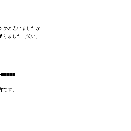
。
るかと思いましたが
足りました（笑い）
■■■■
方です。