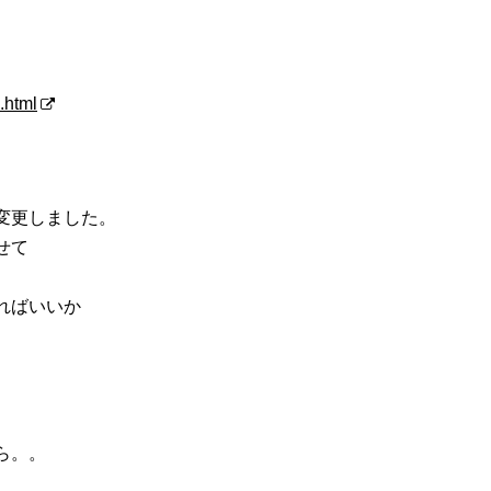
.html
変更しました。
せて
ればいいか
ら。。