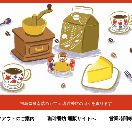
福島県最南端のカフェ 珈琲香坊の日々を綴ります
クアウトのご案内
珈琲香坊 通販サイトへ
営業時間等