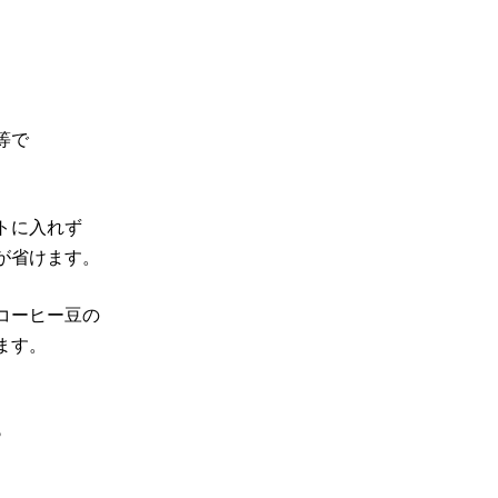
等で
トに入れず
が省けます。
コーヒー豆の
ます。
♪
。