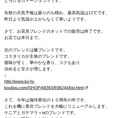
とろけるガトーショコラです。
矢祭の天気予報は曇りのち晴れ、最高気温は11℃です。
昨日より気温が上がらなくて寒いようです。
さて、お花見ブレンドのネットでの販売は終了です。
お店では本日まで。
次のブレンドは藤ブレンドです。
コスタリカが主体のブレンドです。
後味が甘く、華やかな香り、コクもあり
冷めると甘さが増します。
↓
http://www.ko-hi-
koubou.com/SHOP/48363/938244/list.html
さて、今年は珈琲香坊の１０周年の年です。
これを機に香坊ブレンドを大幅にリニューアルします。
ケニアとガテマラ＋αのブレンドです。