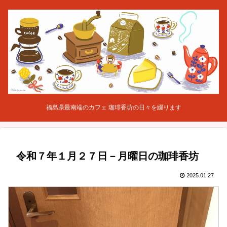
福島県最南端のカフェ 珈琲香坊の日々を綴ります
令和７年１月２７日－月曜日の珈琲香坊
2025.01.27