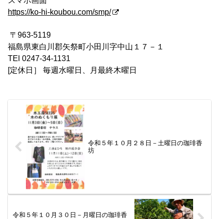
スマホ画面
https://ko-hi-koubou.com/smp/
〒963-5119
福島県東白川郡矢祭町小田川字中山１７－１
TEl 0247-34-1131
[定休日］ 毎週水曜日、月最終木曜日
令和５年１０月２８日－土曜日の珈琲香
坊
令和５年１０月３０日－月曜日の珈琲香